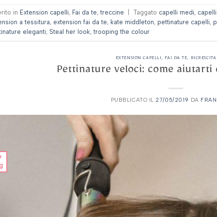
erito in
Extension capelli
,
Fai da te
,
treccine
|
Taggato
capelli medi
,
capelli
ension a tessitura
,
extension fai da te
,
kate middleton
,
pettinature capelli
,
p
tinature eleganti
,
Steal her look
,
trooping the colour
EXTENSION CAPELLI
,
FAI DA TE
,
RICRESCITA
Pettinature veloci: come aiutarti
PUBBLICATO IL
27/05/2019
DA
FRAN
7
g