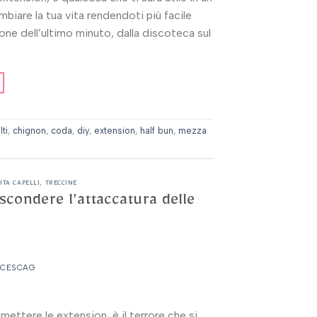
mbiare la tua vita rendendoti più facile
unione dell’ultimo minuto, dalla discoteca sul
lti
,
chignon
,
coda
,
diy
,
extension
,
half bun
,
mezza
ITA CAPELLI
,
TRECCINE
ascondere l’attaccatura delle
NCESCAG
ettere le extension, è il terrore che si