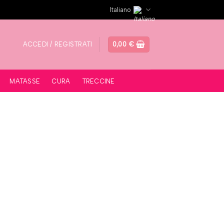
Italiano
ACCEDI / REGISTRATI
0,00
€
MATASSE
CURA
TRECCINE