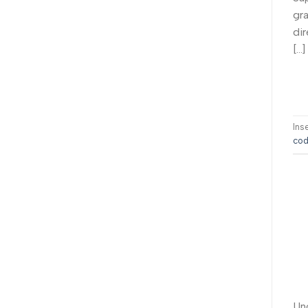
gra
dir
[…]
Ins
cod
Uno