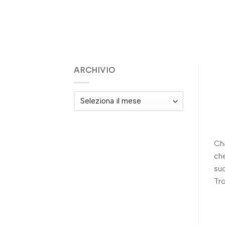
ARCHIVIO
Archivio
Cha
che
suc
Tro