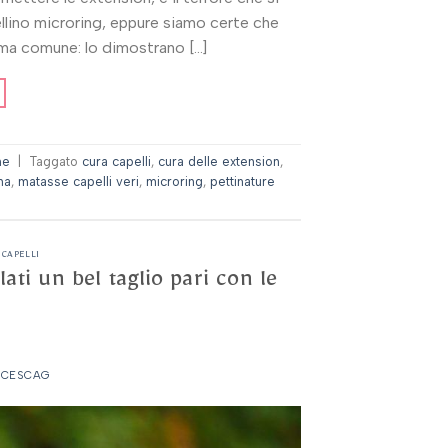
ellino microring, eppure siamo certe che
ema comune: lo dimostrano […]
ne
|
Taggato
cura capelli
,
cura delle extension
,
na
,
matasse capelli veri
,
microring
,
pettinature
 CAPELLI
lati un bel taglio pari con le
NCESCAG