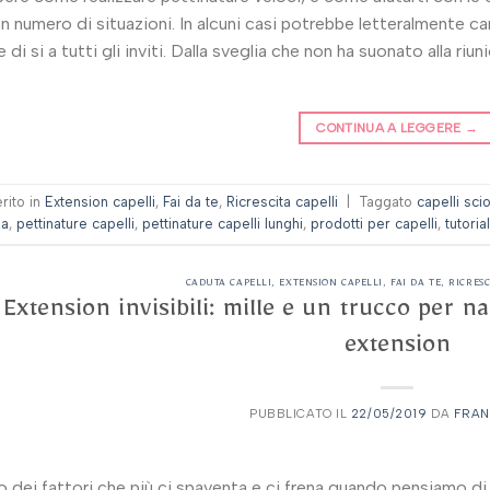
n numero di situazioni. In alcuni casi potrebbe letteralmente ca
e di si a tutti gli inviti. Dalla sveglia che non ha suonato alla ri
CONTINUA A LEGGERE
→
erito in
Extension capelli
,
Fai da te
,
Ricrescita capelli
|
Taggato
capelli scio
a
,
pettinature capelli
,
pettinature capelli lunghi
,
prodotti per capelli
,
tutorial
CADUTA CAPELLI
,
EXTENSION CAPELLI
,
FAI DA TE
,
RICRESC
Extension invisibili: mille e un trucco per n
extension
PUBBLICATO IL
22/05/2019
DA
FRA
 dei fattori che più ci spaventa e ci frena quando pensiamo di m