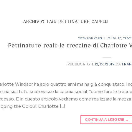
ARCHIVIO TAG:
PETTINATURE CAPELLI
EXTENSION CAPELLI
,
FAI DA TE
,
TRECC
Pettinature reali: le treccine di Charlotte
PUBBLICATO IL
12/06/2019
DA
FRAN
rlotte Windsor ha solo quattro anni ma ha già conquistato i no
 una sua foto scatenasse la caccia social: “come fare le trecc
cesso. E in questo articolo vedremo come realizzare la mezza 
oping the Colour. Charlotte […]
CONTINUA A LEGGERE
→