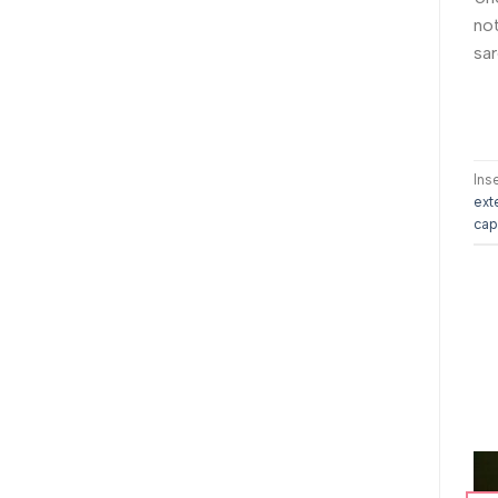
not
sar
Ins
ext
cape