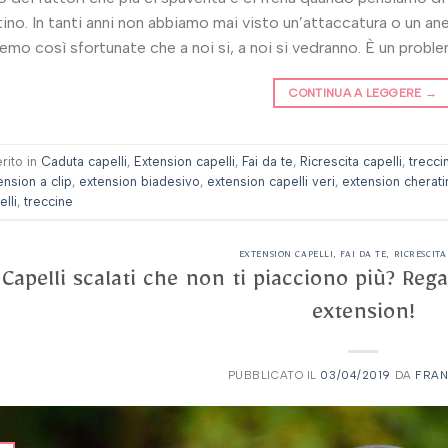
ino. In tanti anni non abbiamo mai visto un’attaccatura o un an
emo così sfortunate che a noi si, a noi si vedranno. È un probl
CONTINUA A LEGGERE
→
erito in
Caduta capelli
,
Extension capelli
,
Fai da te
,
Ricrescita capelli
,
trecci
ension a clip
,
extension biadesivo
,
extension capelli veri
,
extension cherati
lli
,
treccine
EXTENSION CAPELLI
,
FAI DA TE
,
RICRESCITA
Capelli scalati che non ti piacciono più? Rega
extension!
PUBBLICATO IL
03/04/2019
DA
FRA