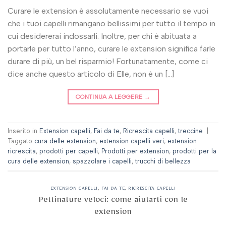
Curare le extension è assolutamente necessario se vuoi
che i tuoi capelli rimangano bellissimi per tutto il tempo in
cui desidererai indossarli. Inoltre, per chi è abituata a
portarle per tutto l’anno, curare le extension significa farle
durare di più, un bel risparmio! Fortunatamente, come ci
dice anche questo articolo di Elle, non è un […]
CONTINUA A LEGGERE
→
Inserito in
Extension capelli
,
Fai da te
,
Ricrescita capelli
,
treccine
|
Taggato
cura delle extension
,
extension capelli veri
,
extension
ricrescita
,
prodotti per capelli
,
Prodotti per extension
,
prodotti per la
cura delle extension
,
spazzolare i capelli
,
trucchi di bellezza
EXTENSION CAPELLI
,
FAI DA TE
,
RICRESCITA CAPELLI
Pettinature veloci: come aiutarti con le
extension