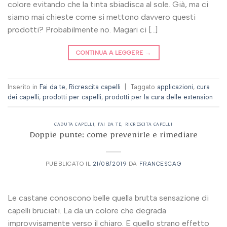
colore evitando che la tinta sbiadisca al sole. Già, ma ci
siamo mai chieste come si mettono davvero questi
prodotti? Probabilmente no. Magari ci […]
CONTINUA A LEGGERE
→
Inserito in
Fai da te
,
Ricrescita capelli
|
Taggato
applicazioni
,
cura
dei capelli
,
prodotti per capelli
,
prodotti per la cura delle extension
CADUTA CAPELLI
,
FAI DA TE
,
RICRESCITA CAPELLI
Doppie punte: come prevenirle e rimediare
PUBBLICATO IL
21/08/2019
DA
FRANCESCAG
Le castane conoscono belle quella brutta sensazione di
capelli bruciati. La da un colore che degrada
improvvisamente verso il chiaro. E quello strano effetto