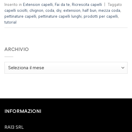
Inserito in
Extension capelli
,
Fai da te
,
Ricrescita capelli
|
Taggato
capelli sciolti
,
chignon
,
coda
,
diy
,
extension
,
half bun
,
mezza coda
,
pettinature capelli
,
pettinature capelli lunghi
,
prodotti per capelli
,
tutorial
ARCHIVIO
Archivio
INFORMAZIONI
RA13 SRL