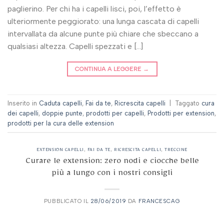
paglierino. Per chi ha i capelli lisci, poi, l’effetto è
ulteriormente peggiorato: una lunga cascata di capelli
intervallata da alcune punte più chiare che sbeccano a
qualsiasi altezza. Capelli spezzati e […]
CONTINUA A LEGGERE
→
Inserito in
Caduta capelli
,
Fai da te
,
Ricrescita capelli
|
Taggato
cura
dei capelli
,
doppie punte
,
prodotti per capelli
,
Prodotti per extension
,
prodotti per la cura delle extension
EXTENSION CAPELLI
,
FAI DA TE
,
RICRESCITA CAPELLI
,
TRECCINE
Curare le extension: zero nodi e ciocche belle
più a lungo con i nostri consigli
PUBBLICATO IL
28/06/2019
DA
FRANCESCAG