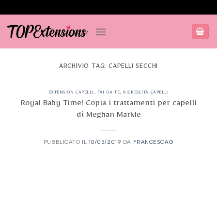
Salta
ai
contenuti
ARCHIVIO TAG:
CAPELLI SECCHI
EXTENSION CAPELLI
,
FAI DA TE
,
RICRESCITA CAPELLI
Royal Baby Time! Copia i trattamenti per capelli
di Meghan Markle
PUBBLICATO IL
10/05/2019
DA
FRANCESCAG