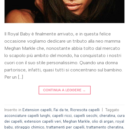
Il Royal Baby è finalmente arrivato, e in questa felice
occasione vogliamo dedicare un tributo alla neo mamma
Meghan Markle che, nonostante abbia tolto dal mercato
lo scapolo più ambito del mondo, ha conquistato i nostri
cuori con il suo stile personalissimo. Quando una donna
partorisce, infatti, quasi tutti si concentrano sul bambino.
Per un […]
CONTINUA A LEGGERE
→
Inserito in
Extension capelli
,
Fai da te
,
Ricrescita capelli
|
Taggato
acconciature capelli lunghi
,
capelli ricci
,
capelli secchi
,
cheratina
,
cura
dei capelli
,
extension capelli veri
,
Meghan Markle
,
olio di argan
,
royal
baby
,
stiraggio chimico
,
trattamenti per capelli
,
trattamento cheratina
,