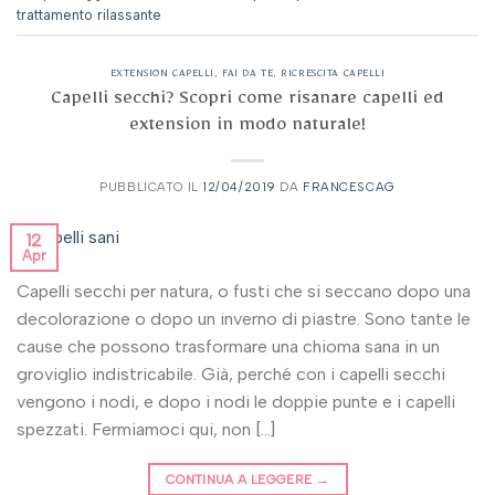
trattamento rilassante
EXTENSION CAPELLI
,
FAI DA TE
,
RICRESCITA CAPELLI
Capelli secchi? Scopri come risanare capelli ed
extension in modo naturale!
PUBBLICATO IL
12/04/2019
DA
FRANCESCAG
12
Apr
Capelli secchi per natura, o fusti che si seccano dopo una
decolorazione o dopo un inverno di piastre. Sono tante le
cause che possono trasformare una chioma sana in un
groviglio indistricabile. Già, perché con i capelli secchi
vengono i nodi, e dopo i nodi le doppie punte e i capelli
spezzati. Fermiamoci qui, non […]
CONTINUA A LEGGERE
→