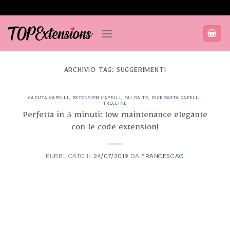
Salta
ai
contenuti
ARCHIVIO TAG:
SUGGERIMENTI
CADUTA CAPELLI
,
EXTENSION CAPELLI
,
FAI DA TE
,
RICRESCITA CAPELLI
,
TRECCINE
Perfetta in 5 minuti: low maintenance elegante
con le code extension!
PUBBLICATO IL
24/07/2019
DA
FRANCESCAG