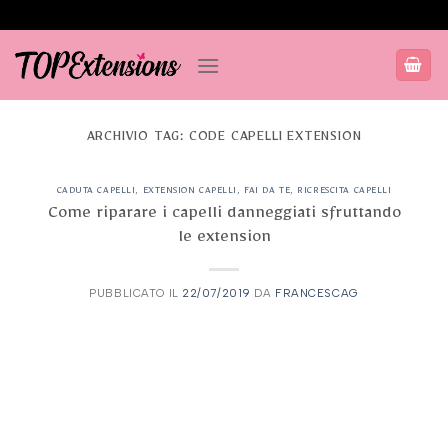
Salta
ai
contenuti
ARCHIVIO TAG:
CODE CAPELLI EXTENSION
CADUTA CAPELLI
,
EXTENSION CAPELLI
,
FAI DA TE
,
RICRESCITA CAPELLI
Come riparare i capelli danneggiati sfruttando
le extension
PUBBLICATO IL
22/07/2019
DA
FRANCESCAG