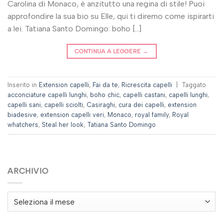
Carolina di Monaco, è anzitutto una regina di stile! Puoi
approfondire la sua bio su Elle, qui ti diremo come ispirarti
a lei. Tatiana Santo Domingo: boho […]
CONTINUA A LEGGERE
→
Inserito in
Extension capelli
,
Fai da te
,
Ricrescita capelli
|
Taggato
acconciature capelli lunghi
,
boho chic
,
capelli castani
,
capelli lunghi
,
capelli sani
,
capelli sciolti
,
Casiraghi
,
cura dei capelli
,
extension
biadesive
,
extension capelli veri
,
Monaco
,
royal family
,
Royal
whatchers
,
Steal her look
,
Tatiana Santo Domingo
ARCHIVIO
Archivio