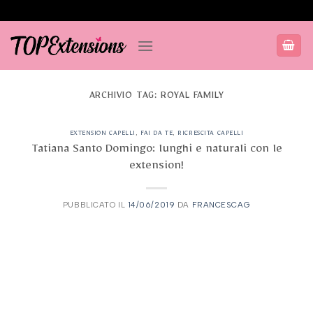
Salta
ai
contenuti
ARCHIVIO TAG:
ROYAL FAMILY
EXTENSION CAPELLI
,
FAI DA TE
,
RICRESCITA CAPELLI
Tatiana Santo Domingo: lunghi e naturali con le
extension!
PUBBLICATO IL
14/06/2019
DA
FRANCESCAG