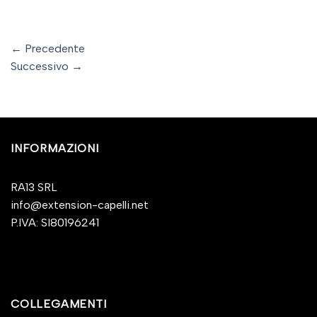
←
Precedente
Successivo
→
INFORMAZIONI
RA13 SRL
info@extension-capelli.net
P.IVA: SI80196241
COLLEGAMENTI