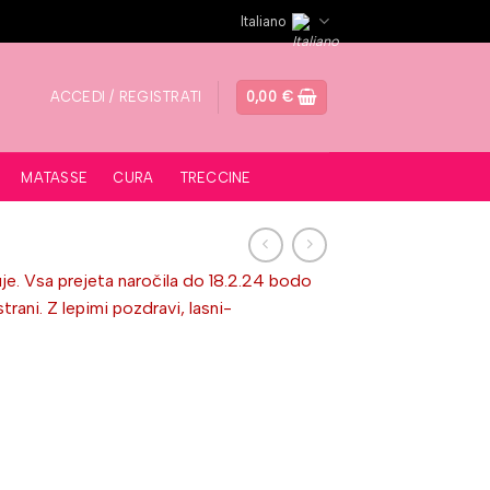
Italiano
ACCEDI / REGISTRATI
0,00
€
MATASSE
CURA
TRECCINE
je. Vsa prejeta naročila do 18.2.24 bodo
ni. Z lepimi pozdravi, lasni-