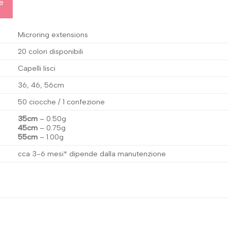
ve
Microring extensions
20 colori disponibili
Capelli lisci
36, 46, 56cm
50 ciocche / 1 confezione
35cm
–
0.50g
45cm
–
0.75g
55cm
–
1.00g
cca 3-6 mesi* dipende dalla manutenzione