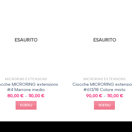
ESAURITO
ESAURITO
MICRORING EXTENSIONS
MICRORING EXTENSIONS
ocche MICRORING extensions
Ciocche MICRORING extensio
#4 Marrone medio
#613/18 Colore misto
80,00
€
–
110,00
€
90,00
€
–
110,00
€
SCEGLI
SCEGLI