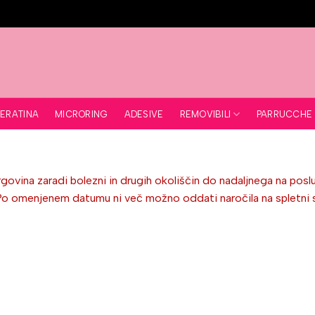
REMOVIBILI
ERATINA
MICRORING
ADESIVE
PARRUCCHE
S
ovina zaradi bolezni in drugih okoliščin do nadaljnega na poslu
omenjenem datumu ni več možno oddati naročila na spletni stra