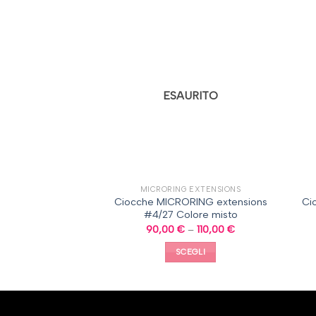
URITO
ESAURITO
 EXTENSIONS
MICRORING EXTENSIONS
RING extensions
Ciocche MICRORING extensions
Ci
olore misto
#4/27 Colore misto
–
110,00
€
90,00
€
–
110,00
€
EGLI
SCEGLI