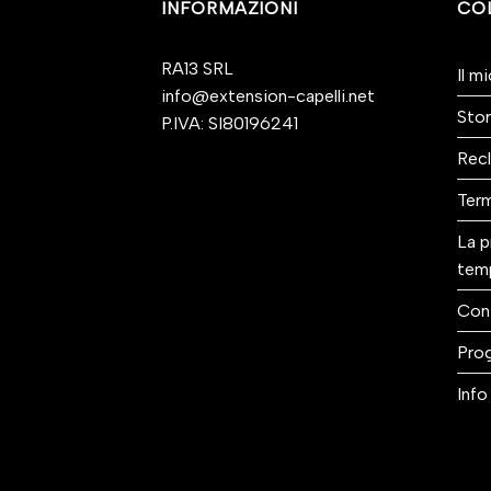
INFORMAZIONI
CO
RA13 SRL
Il m
info@extension-capelli.net
Stor
P.IVA: SI80196241
Recl
Term
La p
tem
Con
Prog
Info 