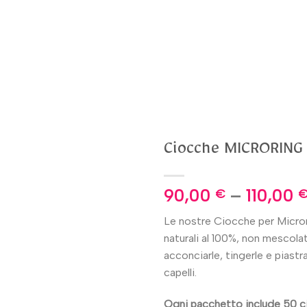
Ciocche MICRORING
90,00
–
110,00
€
Le nostre Ciocche per Micror
naturali al 100%, non mescolat
acconciarle, tingerle e piastr
capelli.
Ogni pacchetto include 50 