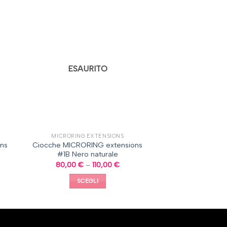
ESAURITO
MICRORING EXTENSIONS
ns
Ciocche MICRORING extensions
#1B Nero naturale
80,00
€
–
110,00
€
SCEGLI