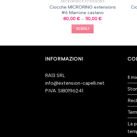
MICRORING EXTENSIONS
Ciocche MICRORING extensions
Ci
#6 Marrone castano
80,00
€
–
110,00
€
SCEGLI
INFORMAZIONI
CO
RA13 SRL
Il m
info@extension-capelli.net
Stor
P.IVA: SI80196241
Recl
Term
La p
tem