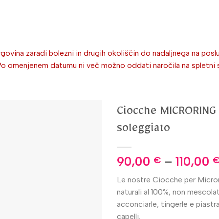
S
ovina zaradi bolezni in drugih okoliščin do nadaljnega na poslu
omenjenem datumu ni več možno oddati naročila na spletni stra
Ciocche MICRORING
soleggiato
90,00
–
110,00
€
Le nostre Ciocche per Micror
naturali al 100%, non mescolat
acconciarle, tingerle e piastr
capelli.