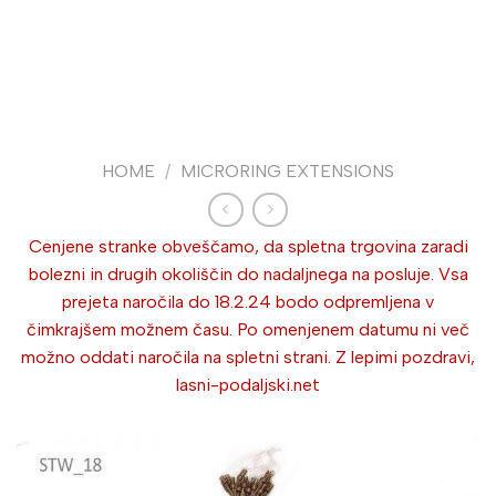
HOME
/
MICRORING EXTENSIONS
Cenjene stranke obveščamo, da spletna trgovina zaradi
bolezni in drugih okoliščin do nadaljnega na posluje. Vsa
prejeta naročila do 18.2.24 bodo odpremljena v
čimkrajšem možnem času. Po omenjenem datumu ni več
možno oddati naročila na spletni strani. Z lepimi pozdravi,
lasni-podaljski.net