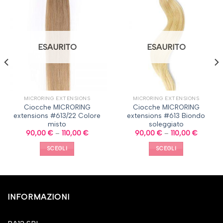
ESAURITO
ESAURITO
MICRORING EXTENSIONS
MICRORING EXTENSIONS
Ciocche MICRORING
Ciocche MICRORING
extensions #613/22 Colore
extensions #613 Biondo
misto
soleggiato
90,00
€
–
110,00
€
90,00
€
–
110,00
€
SCEGLI
SCEGLI
INFORMAZIONI