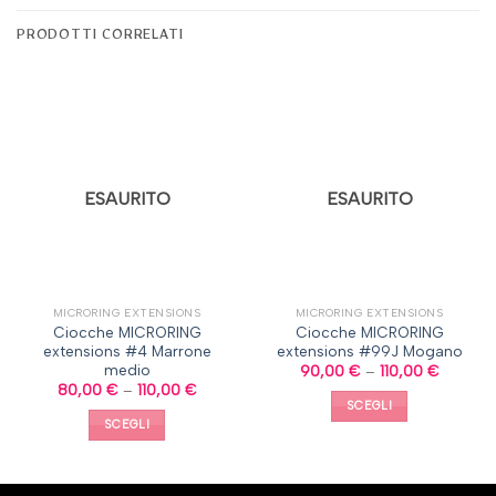
PRODOTTI CORRELATI
ESAURITO
ESAURITO
MICRORING EXTENSIONS
MICRORING EXTENSIONS
Ciocche MICRORING
Ciocche MICRORING
extensions #4 Marrone
extensions #99J Mogano
medio
90,00
€
–
110,00
€
80,00
€
–
110,00
€
SCEGLI
SCEGLI