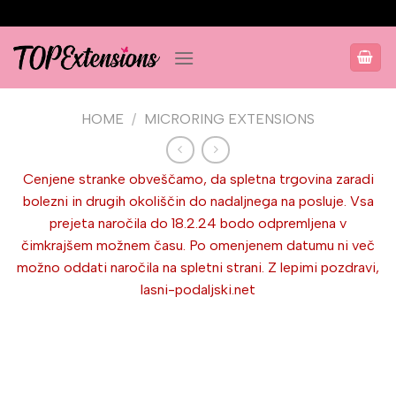
Salta
ai
contenuti
HOME
/
MICRORING EXTENSIONS
Cenjene stranke obveščamo, da spletna trgovina zaradi
bolezni in drugih okoliščin do nadaljnega na posluje. Vsa
prejeta naročila do 18.2.24 bodo odpremljena v
čimkrajšem možnem času. Po omenjenem datumu ni več
možno oddati naročila na spletni strani. Z lepimi pozdravi,
lasni-podaljski.net