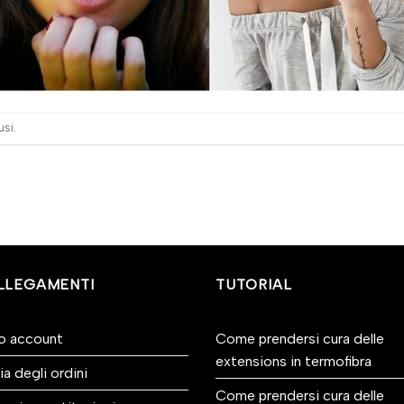
si.
LLEGAMENTI
TUTORIAL
io account
Come prendersi cura delle
extensions in termofibra
ia degli ordini
Come prendersi cura delle