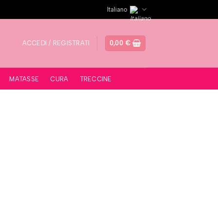
Italiano
ACCEDI / REGISTRATI
0,00
€
MATASSE
CURA
TRECCINE