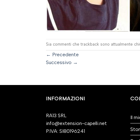
Sia commenti che trackback sono attualmente chiu
←
Precedente
Successivo
→
INFORMAZIONI
CO
RA13 SRL
Il m
info@extension-capelli.net
Stor
P.IVA: SI80196241