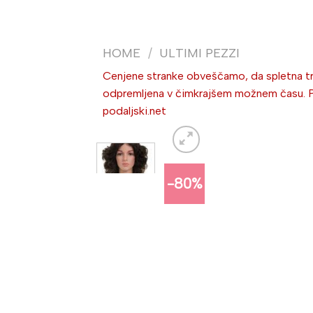
HOME
/
ULTIMI PEZZI
Cenjene stranke obveščamo, da spletna trg
odpremljena v čimkrajšem možnem času. Po 
podaljski.net
-80%