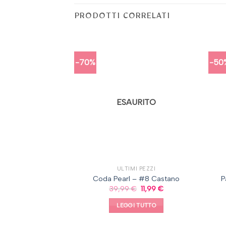
PRODOTTI CORRELATI
-70%
-50
URITO
ESAURITO
CA SIENA
ULTIMI PEZZI
 – #18/24 Biondo
Coda Pearl – #8 Castano
P
amello
39,99
€
11,99
€
€
29,90
€
LEGGI TUTTO
I TUTTO