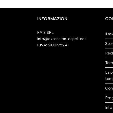
INFORMAZIONI
CO
RA13 SRL
Il m
info@extension-capelli.net
Stor
P.IVA: SI80196241
Recl
Term
La p
tem
Con
Prog
Info 