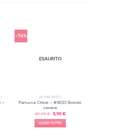
-76%
ESAURITO
CI
ULTIMI PEZZI
i –
Parrucca Chloe – #18/22 Biondo
cenere
49,90
€
11,90
€
LEGGI TUTTO