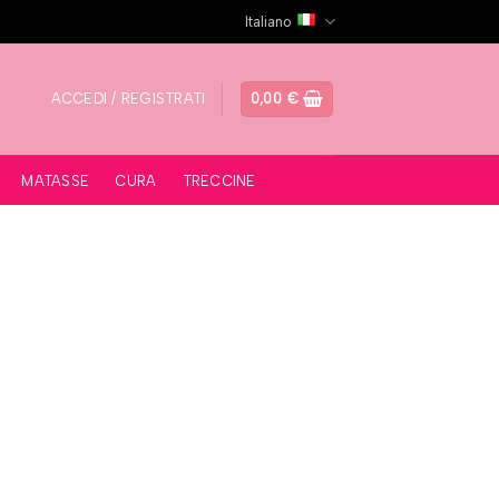
Italiano
ACCEDI / REGISTRATI
0,00
€
MATASSE
CURA
TRECCINE