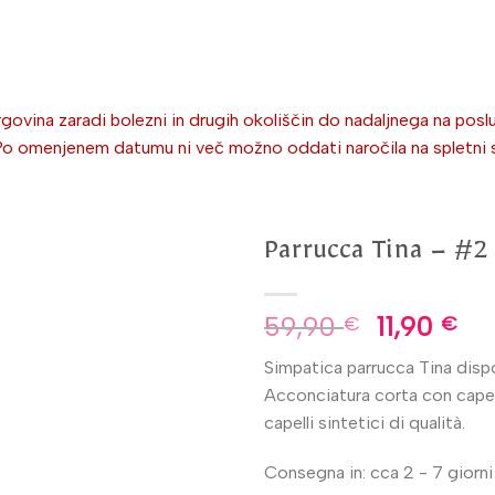
ovina zaradi bolezni in drugih okoliščin do nadaljnega na poslu
omenjenem datumu ni več možno oddati naročila na spletni stra
Parrucca Tina – #2
59,90
11,90
€
€
Simpatica parrucca Tina dispon
Acconciatura corta con capell
capelli sintetici di qualità.
Consegna in: cca 2 - 7 giorni 