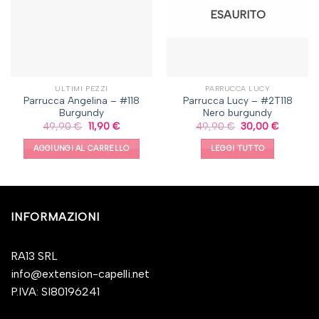
ESAURITO
ULTIMI PEZZI
PARRUCCA LUCY
Parrucca Angelina – #118
Parrucca Lucy – #2T118
Burgundy
Nero burgundy
49,90
€
11,90
€
49,90
€
30,00
€
AGGIUNGI AL CARRELLO
LEGGI TUTTO
INFORMAZIONI
RA13 SRL
info@extension-capelli.net
P.IVA: SI80196241