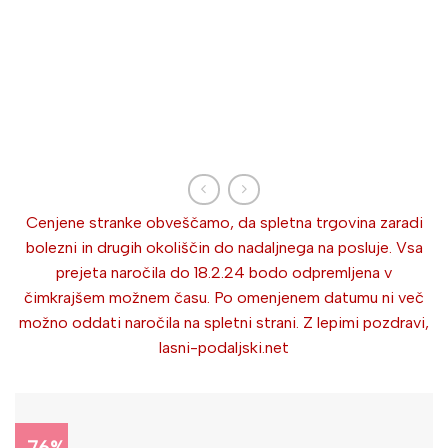
Cenjene stranke obveščamo, da spletna trgovina zaradi
bolezni in drugih okoliščin do nadaljnega na posluje. Vsa
prejeta naročila do 18.2.24 bodo odpremljena v
čimkrajšem možnem času. Po omenjenem datumu ni več
možno oddati naročila na spletni strani. Z lepimi pozdravi,
lasni-podaljski.net