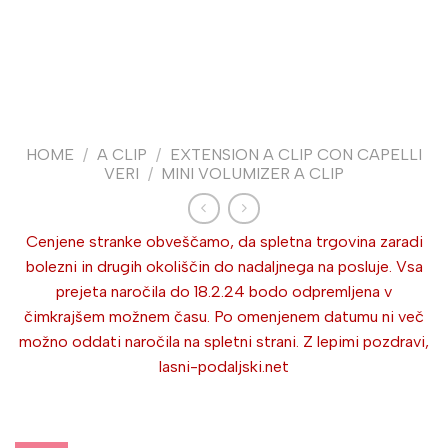
HOME
/
A CLIP
/
EXTENSION A CLIP CON CAPELLI
VERI
/
MINI VOLUMIZER A CLIP
Cenjene stranke obveščamo, da spletna trgovina zaradi
bolezni in drugih okoliščin do nadaljnega na posluje. Vsa
prejeta naročila do 18.2.24 bodo odpremljena v
čimkrajšem možnem času. Po omenjenem datumu ni več
možno oddati naročila na spletni strani. Z lepimi pozdravi,
lasni-podaljski.net