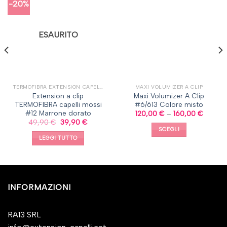
-20%
ESAURITO
TERMOFIBRA EXTENSION CAPELLI A CLIP, CAPELLI MOSSI
MAXI VOLUMIZER A CLIP
Extension a clip
Maxi Volumizer A Clip
TERMOFIBRA capelli mossi
#6/613 Colore misto
#12 Marrone dorato
120,00
€
–
160,00
€
49,90
€
39,90
€
SCEGLI
LEGGI TUTTO
INFORMAZIONI
RA13 SRL