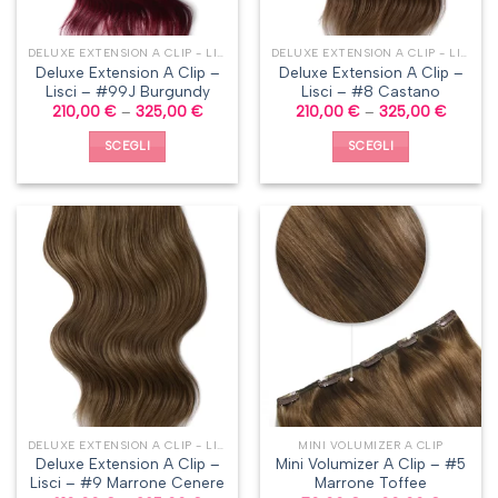
DELUXE EXTENSION A CLIP - LISCI
DELUXE EXTENSION A CLIP - LISCI
Deluxe Extension A Clip –
Deluxe Extension A Clip –
Lisci – #99J Burgundy
Lisci – #8 Castano
210,00
€
–
325,00
€
210,00
€
–
325,00
€
SCEGLI
SCEGLI
DELUXE EXTENSION A CLIP - LISCI
MINI VOLUMIZER A CLIP
Deluxe Extension A Clip –
Mini Volumizer A Clip – #5
Lisci – #9 Marrone Cenere
Marrone Toffee