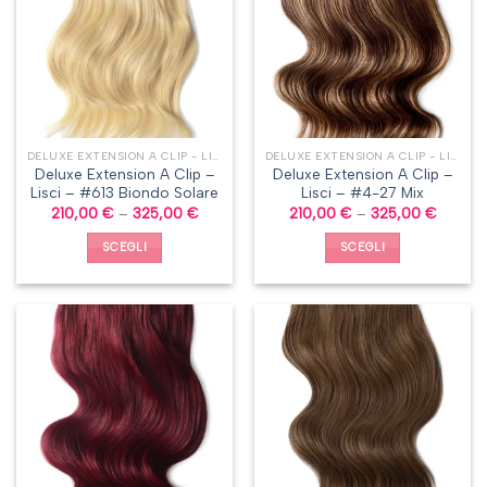
DELUXE EXTENSION A CLIP - LISCI
DELUXE EXTENSION A CLIP - LISCI
Deluxe Extension A Clip –
Deluxe Extension A Clip –
Lisci – #613 Biondo Solare
Lisci – #4-27 Mix
210,00
€
–
325,00
€
210,00
€
–
325,00
€
SCEGLI
SCEGLI