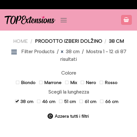
Salta
ai
contenuti
HOME
/
PRODOTTO IZBERI DOLŽINO
/
38 CM
Filter Products
38 cm
Mostra 1 - 12 di 87
risultati
Colore
Biondo
Marrone
Mix
Nero
Rosso
Scegli la lunghezza
38 cm
46 cm
51 cm
61 cm
66 cm
Azzera tutti i filtri