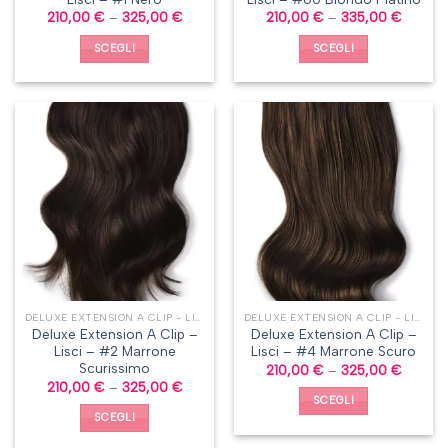
210,00
€
–
325,00
€
210,00
€
–
335,00
€
SCEGLI
SCEGLI
DELUXE EXTENSION A CLIP - LISCI
DELUXE EXTENSION A CLIP - LISCI
Deluxe Extension A Clip –
Deluxe Extension A Clip –
Lisci – #2 Marrone
Lisci – #4 Marrone Scuro
Scurissimo
210,00
€
–
325,00
€
210,00
€
–
325,00
€
SCEGLI
SCEGLI