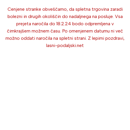
Cenjene stranke obveščamo, da spletna trgovina zaradi
bolezni in drugih okoliščin do nadaljnega na posluje. Vsa
prejeta naročila do 18.2.24 bodo odpremljena v
čimkrajšem možnem času. Po omenjenem datumu ni več
možno oddati naročila na spletni strani. Z lepimi pozdravi,
lasni-podaljski.net