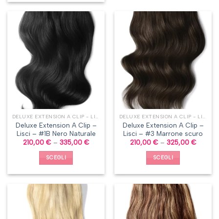
DELUXE EXTENSION A CLIP - LISCI
DELUXE EXTENSION A CLIP - LISCI
Deluxe Extension A Clip –
Deluxe Extension A Clip –
Lisci – #1B Nero Naturale
Lisci – #3 Marrone scuro
210,00
€
–
335,00
€
210,00
€
–
325,00
€
SCEGLI
SCEGLI