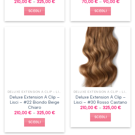
210,00
€
–
325,00
€
70,00
€
–
90,00
€
SCEGLI
SCEGLI
DELUXE EXTENSION A CLIP - LISCI
DELUXE EXTENSION A CLIP - LISCI
Deluxe Extension A Clip –
Deluxe Extension A Clip –
Lisci – #22 Biondo Beige
Lisci – #30 Rosso Castano
Chiaro
210,00
€
–
325,00
€
210,00
€
–
325,00
€
SCEGLI
SCEGLI