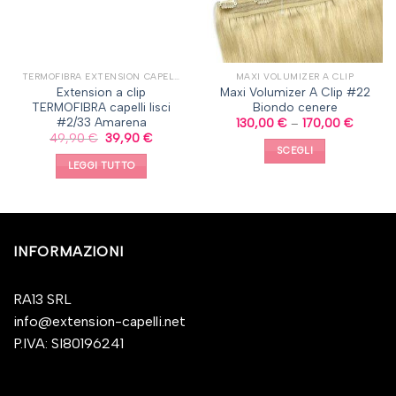
TERMOFIBRA EXTENSION CAPELLI A CLIP, CAPELLI LISCI
MAXI VOLUMIZER A CLIP
Extension a clip
Maxi Volumizer A Clip #22
TERMOFIBRA capelli lisci
Biondo cenere
#2/33 Amarena
130,00
€
–
170,00
€
49,90
€
39,90
€
SCEGLI
LEGGI TUTTO
INFORMAZIONI
RA13 SRL
info@extension-capelli.net
P.IVA: SI80196241