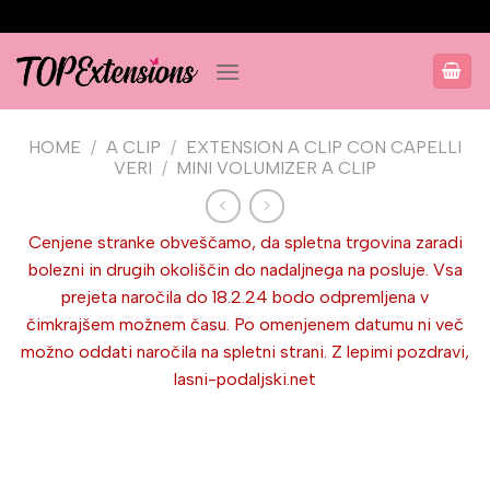
Salta
ai
contenuti
HOME
/
A CLIP
/
EXTENSION A CLIP CON CAPELLI
VERI
/
MINI VOLUMIZER A CLIP
Cenjene stranke obveščamo, da spletna trgovina zaradi
bolezni in drugih okoliščin do nadaljnega na posluje. Vsa
prejeta naročila do 18.2.24 bodo odpremljena v
čimkrajšem možnem času. Po omenjenem datumu ni več
možno oddati naročila na spletni strani. Z lepimi pozdravi,
lasni-podaljski.net