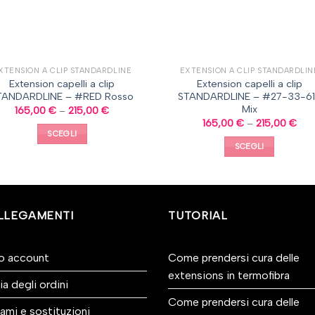
XTENSION A CLIP STANDARDLINE
EXTENSION A CLIP STANDARDLIN
Extension capelli a clip
Extension capelli a clip
TANDARDLINE – #RED Rosso
STANDARDLINE – #27-33-6
Mix
165,00
€
–
215,00
€
165,00
€
–
215,00
€
SCEGLI
SCEGLI
LLEGAMENTI
TUTORIAL
io account
Come prendersi cura delle
extensions in termofibra
ia degli ordini
Come prendersi cura delle
ami e sostituzioni