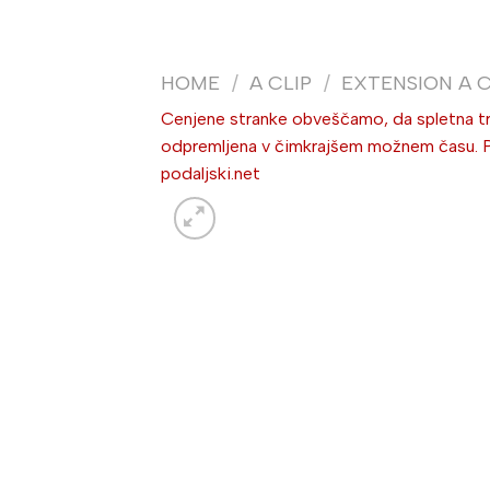
HOME
/
A CLIP
/
EXTENSION A C
Cenjene stranke obveščamo, da spletna trg
odpremljena v čimkrajšem možnem času. Po 
podaljski.net