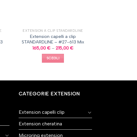
E
EXTENSION A CLIP STANDARDLINE
Extension capelli a clip
13
STANDARDLINE – #27-613 Mix
165,00
€
–
215,00
€
SCEGLI
CATEGORIE EXTENSION
Extension capelli clip
Extension cheratina
Microring extension