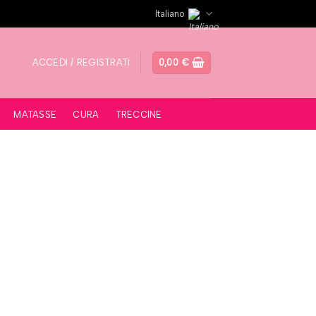
Italiano
ACCEDI / REGISTRATI
0,00
€
MATASSE
CURA
TRECCINE