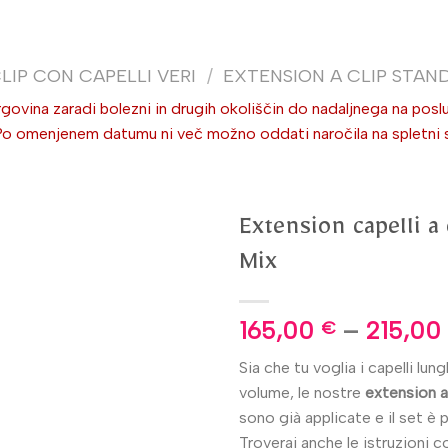
LIP CON CAPELLI VERI
/
EXTENSION A CLIP STAN
ovina zaradi bolezni in drugih okoliščin do nadaljnega na poslu
omenjenem datumu ni več možno oddati naročila na spletni stra
Extension capelli 
Mix
165,00
–
215,00
€
Sia che tu voglia i capelli lun
volume, le nostre
extension
a
sono già applicate e il set è p
Troverai anche le istruzioni 