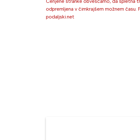
Cenjene stranke obveščamo, da spletna trg
odpremljena v čimkrajšem možnem času. Po 
podaljski.net