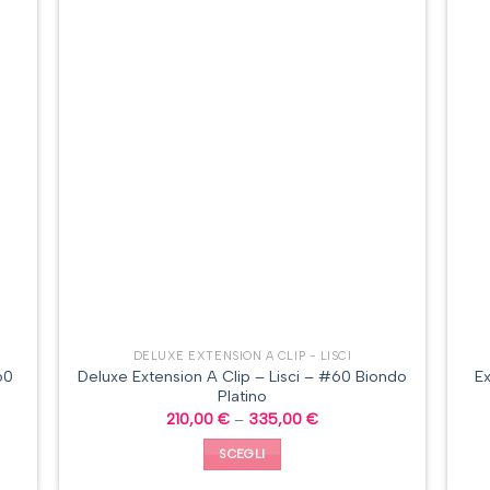
DELUXE EXTENSION A CLIP - LISCI
60
Deluxe Extension A Clip – Lisci – #60 Biondo
Ex
Platino
210,00
€
–
335,00
€
SCEGLI