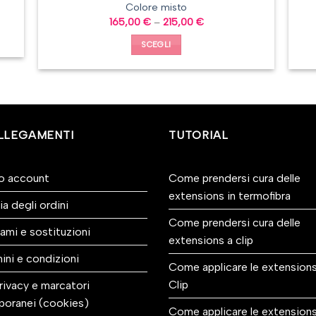
Colore misto
165,00
€
–
215,00
€
SCEGLI
LLEGAMENTI
TUTORIAL
io account
Come prendersi cura delle
extensions in termofibra
ia degli ordini
Come prendersi cura delle
ami e sostituzioni
extensions a clip
ini e condizioni
Come applicare le extensions
Clip
rivacy e marcatori
poranei (cookies)
Come applicare le extension