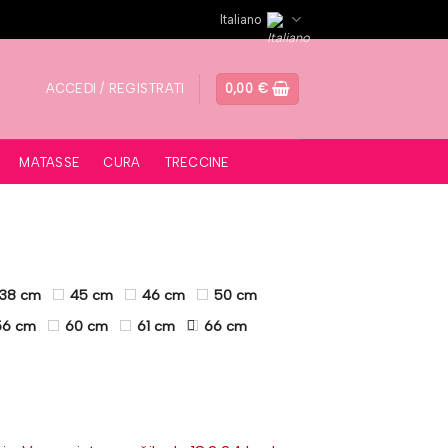
Italiano
ACCEDI / REGISTRATI
0,00
€
MATASSE
CURA
TRECCINE
38 cm
45 cm
46 cm
50 cm
56 cm
60 cm
61 cm
66 cm