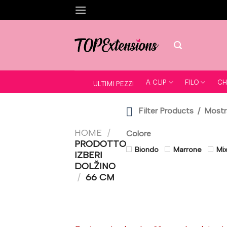
Salta
ai
contenuti
A CLIP
FILO
CH
ULTIMI PEZZI
Filter Products
Mostra 
HOME
/
Colore
PRODOTTO
Biondo
Marrone
Mi
IZBERI
DOLŽINO
/
66 CM