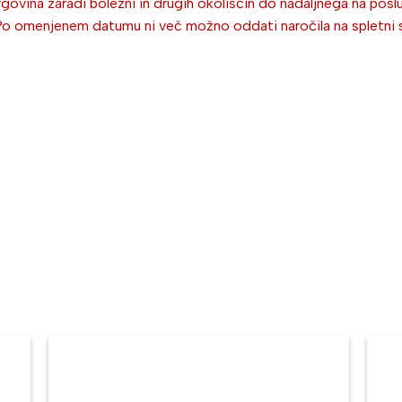
ovina zaradi bolezni in drugih okoliščin do nadaljnega na poslu
omenjenem datumu ni več možno oddati naročila na spletni stra