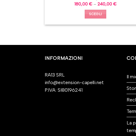
180,00
€
–
240,00
€
SCEGLI
INFORMAZIONI
CO
RA13 SRL
Il m
info@extension-capelli.net
Stor
P.IVA: SI80196241
Recl
Term
La p
tem