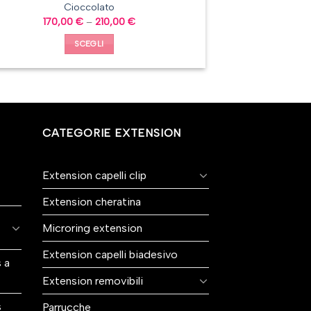
Cioccolato
170,00
€
–
210,00
€
SCEGLI
CATEGORIE EXTENSION
Extension capelli clip
Extension cheratina
Microring extension
Extension capelli biadesivo
 a
Extension removibili
s
Parrucche