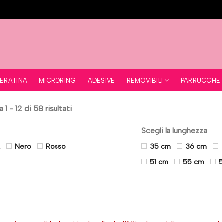
REMOVIBILI
ERATINA
MICRORING
ADESIVE
PARRUCCHE
1 - 12 di 58 risultati
Scegli la lunghezza
x
Nero
Rosso
35 cm
36 cm
51 cm
55 cm