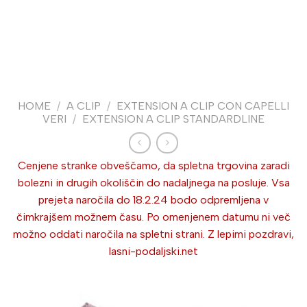
HOME
/
A CLIP
/
EXTENSION A CLIP CON CAPELLI
VERI
/
EXTENSION A CLIP STANDARDLINE
Cenjene stranke obveščamo, da spletna trgovina zaradi
bolezni in drugih okoliščin do nadaljnega na posluje. Vsa
prejeta naročila do 18.2.24 bodo odpremljena v
čimkrajšem možnem času. Po omenjenem datumu ni več
možno oddati naročila na spletni strani. Z lepimi pozdravi,
lasni-podaljski.net