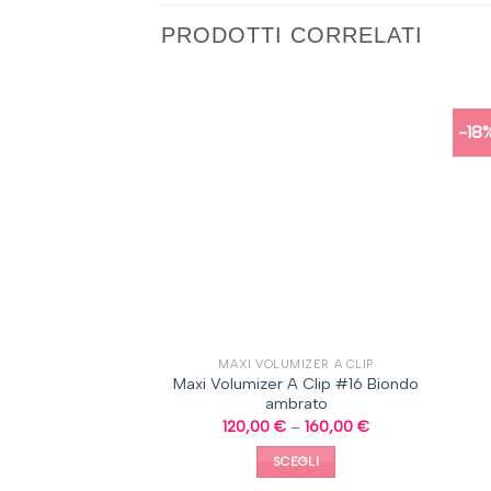
PRODOTTI CORRELATI
-18
URITO
TERMOFIBRA EXTENSION CAPELLI A CLIP, CAPELLI MOSSI
MAXI VOLUMIZER A CLIP
clip TERMOFIBRA
Maxi Volumizer A Clip #16 Biondo
12 Marrone dorato
ambrato
39,90
€
120,00
€
–
160,00
€
I TUTTO
SCEGLI