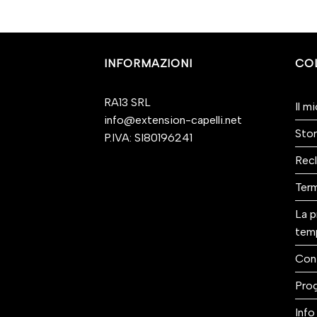
INFORMAZIONI
CO
RA13 SRL
Il m
info@extension-capelli.net
Stor
P.IVA: SI80196241
Recl
Term
La p
tem
Con
Prog
Info 