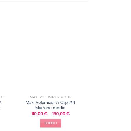
TERMOFIBRA EXTENSION CAPELLI A CLIP, CAPELLI LISCI
MAXI VOLUMIZER A CLIP
A
Maxi Volumizer A Clip #4
o
Marrone medio
110,00
€
–
150,00
€
SCEGLI