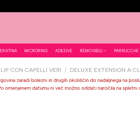
REMOVIBILI
ERATINA
MICRORING
ADESIVE
PARRUCCHE
LIP CON CAPELLI VERI
/
DELUXE EXTENSION A CLI
ovina zaradi bolezni in drugih okoliščin do nadaljnega na poslu
omenjenem datumu ni več možno oddati naročila na spletni stra