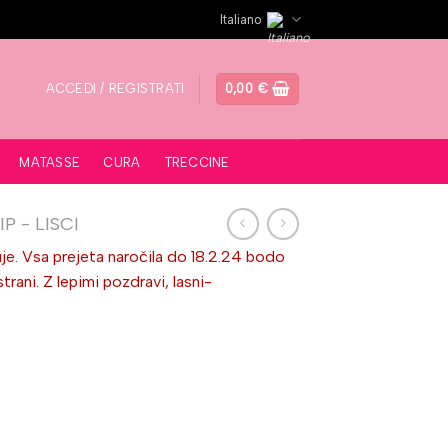
Italiano
ACCEDI / REGISTRATI
0,00
€
MATASSE
CURA
TRECCINE
P - LISCI
je. Vsa prejeta naročila do 18.2.24 bodo
ni. Z lepimi pozdravi, lasni-