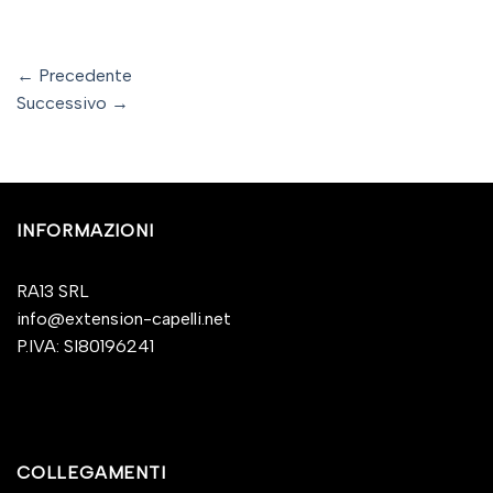
←
Precedente
Successivo
→
INFORMAZIONI
RA13 SRL
info@extension-capelli.net
P.IVA: SI80196241
COLLEGAMENTI