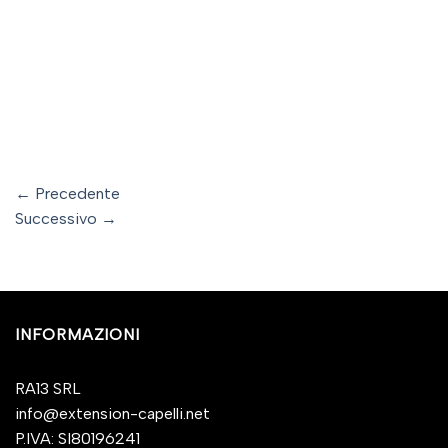
←
Precedente
Successivo
→
INFORMAZIONI
RA13 SRL
info@extension-capelli.net
P.IVA: SI80196241