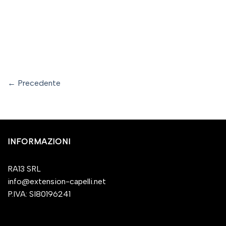
←
Precedente
INFORMAZIONI
RA13 SRL
info@extension-capelli.net
P.IVA: SI80196241