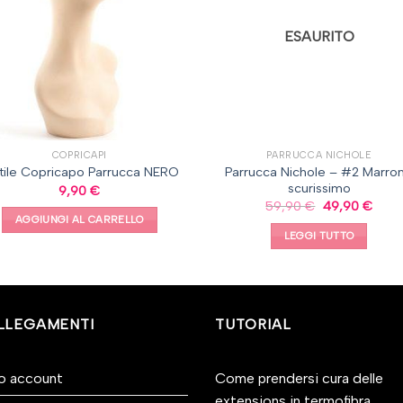
ESAURITO
COPRICAPI
PARRUCCA NICHOLE
Parrucca Nichole – #2 Marro
tile Copricapo Parrucca NERO
scurissimo
9,90
€
59,90
€
49,90
€
AGGIUNGI AL CARRELLO
LEGGI TUTTO
LLEGAMENTI
TUTORIAL
io account
Come prendersi cura delle
extensions in termofibra