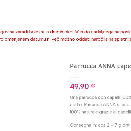
ovina zaradi bolezni in drugih okoliščin do nadaljnega na poslu
omenjenem datumu ni več možno oddati naročila na spletni stra
Parrucca ANNA capel
49,90
€
Una parrucca con capelli 100% v
corto. Parrucca ANNA si puo i
100% naturale grazie ai capelli
Consegna in: cca 2 - 7 giorni 