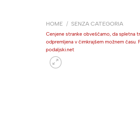
HOME
/
SENZA CATEGORIA
Cenjene stranke obveščamo, da spletna trg
odpremljena v čimkrajšem možnem času. Po 
podaljski.net