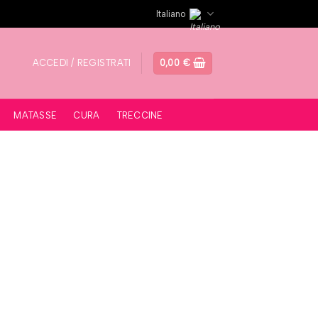
Italiano
ACCEDI / REGISTRATI
0,00
€
MATASSE
CURA
TRECCINE