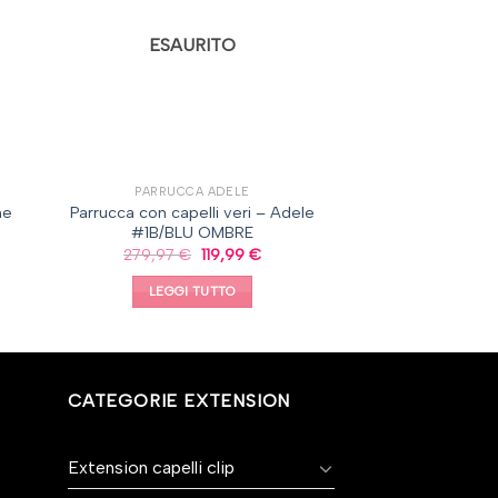
ESAURITO
PARRUCCA ADELE
ne
Parrucca con capelli veri – Adele
#1B/BLU OMBRE
279,97
€
119,99
€
LEGGI TUTTO
CATEGORIE EXTENSION
Extension capelli clip