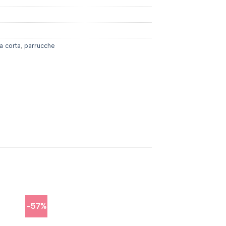
a corta
,
parrucche
-57%