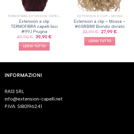
TERMOFIBRA EXTENSION CAPELLI A CLIP, CAPELLI LISCI
EXTENSION A CLIP - MOSSA
Extension a clip
Extension a clip – Mossa –
TERMOFIBRA capelli lisci
#611/KB88 Biondo dorato
#99J Prugna
33,99
€
27,99
€
49,90
€
39,90
€
LEGGI TUTTO
LEGGI TUTTO
INFORMAZIONI
RA13 SRL
info@extension-capelli.net
P.IVA: SI80196241