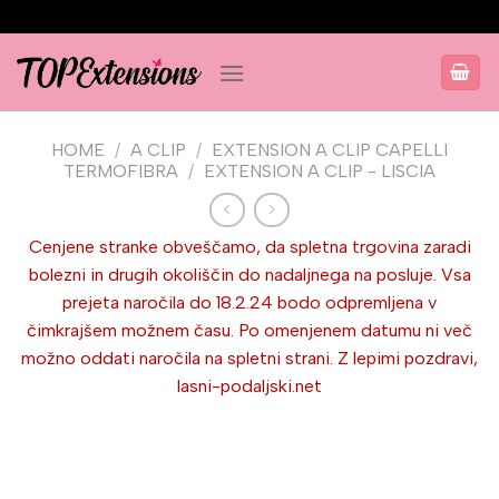
Salta
ai
contenuti
HOME
/
A CLIP
/
EXTENSION A CLIP CAPELLI
TERMOFIBRA
/
EXTENSION A CLIP - LISCIA
Cenjene stranke obveščamo, da spletna trgovina zaradi
bolezni in drugih okoliščin do nadaljnega na posluje. Vsa
prejeta naročila do 18.2.24 bodo odpremljena v
čimkrajšem možnem času. Po omenjenem datumu ni več
možno oddati naročila na spletni strani. Z lepimi pozdravi,
lasni-podaljski.net