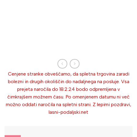
Cenjene stranke obveščamo, da spletna trgovina zaradi
bolezni in drugih okoliščin do nadaljnega na posluje. Vsa
prejeta naročila do 18.2.24 bodo odpremljena v
čimkrajšem možnem času. Po omenjenem datumu ni več
možno oddati naročila na spletni strani. Z lepimi pozdravi,
lasni-podaljski.net