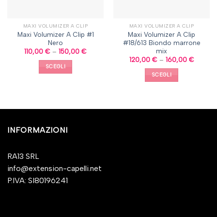
MAXI VOLUMIZER A CLIP
MAXI VOLUMIZER A CLIP
Maxi Volumizer A Clip #1
Maxi Volumizer A Clip
Nero
#18/613 Biondo marrone
mix
110,00
€
–
150,00
€
120,00
€
–
160,00
€
SCEGLI
SCEGLI
INFORMAZIONI
RA13 SRL
info@extension-capelli.net
P.IVA: SI80196241