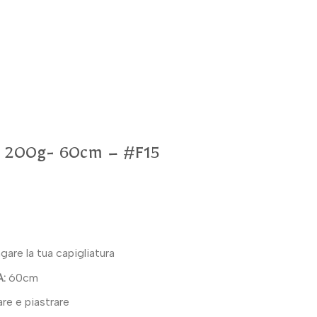
a – 200g- 60cm – #F15
ngare la tua capigliatura
:
60cm
are e piastrare