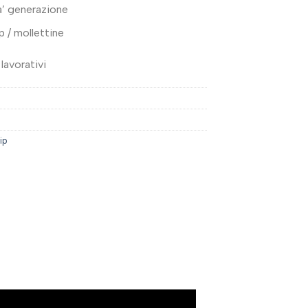
ma’ generazione
p / mollettine
lavorativi
ip