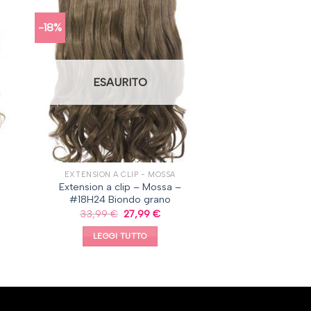
-18%
ESAURITO
EXTENSION A CLIP - MOSSA
Extension a clip – Mossa –
#18H24 Biondo grano
33,99
€
27,99
€
LEGGI TUTTO