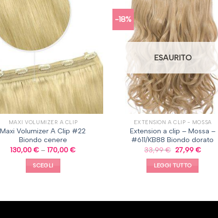
-18%
ESAURITO
MAXI VOLUMIZER A CLIP
EXTENSION A CLIP - MOSSA
Maxi Volumizer A Clip #22
Extension a clip – Mossa –
Biondo cenere
#611/KB88 Biondo dorato
130,00
€
–
170,00
€
33,99
€
27,99
€
SCEGLI
LEGGI TUTTO