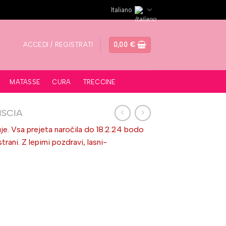
Italiano
ACCEDI / REGISTRATI
0,00
€
MATASSE
CURA
TRECCINE
ISCIA
je. Vsa prejeta naročila do 18.2.24 bodo
ni. Z lepimi pozdravi, lasni-