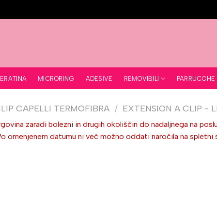
REMOVIBILI
ERATINA
MICRORING
ADESIVE
PARRUCCHE
LIP CAPELLI TERMOFIBRA
/
EXTENSION A CLIP - L
ovina zaradi bolezni in drugih okoliščin do nadaljnega na poslu
omenjenem datumu ni več možno oddati naročila na spletni stra