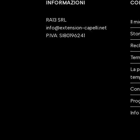
INFORMAZIONI
CO
RA13 SRL
Il m
info@extension-capelli.net
Stor
P.IVA: SI80196241
Recl
Term
La p
tem
Con
Prog
Info 