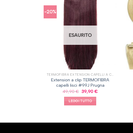
-20%
ESAURITO
MIZER A CLIP
TERMOFIBRA EXTENSION CAPELLI A CLIP, CAPELLI LISCI
r A Clip #6/613
Extension a clip TERMOFIBRA
e misto
capelli lisci #99J Prugna
–
160,00
€
49,90
€
39,90
€
EGLI
LEGGI TUTTO