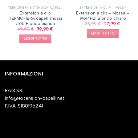
TERMOFIBRA EXTENSION CAPELLI A CLIP, CAPELLI MOSSI
EXTENSION A CLIP - MOSSA
Extension a clip
Extension a clip – Mossa –
TERMOFIBRA capelli mossi
#614H21 Biondo chiaro
#60 Biondo bianco
33,99
€
27,99
€
49,90
€
39,90
€
LEGGI TUTTO
LEGGI TUTTO
INFORMAZIONI
RA13 SRL
info@extension-capelli.net
P.IVA: SI80196241