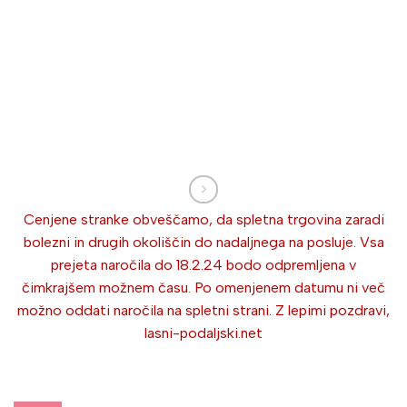
Cenjene stranke obveščamo, da spletna trgovina zaradi
bolezni in drugih okoliščin do nadaljnega na posluje. Vsa
prejeta naročila do 18.2.24 bodo odpremljena v
čimkrajšem možnem času. Po omenjenem datumu ni več
možno oddati naročila na spletni strani. Z lepimi pozdravi,
lasni-podaljski.net