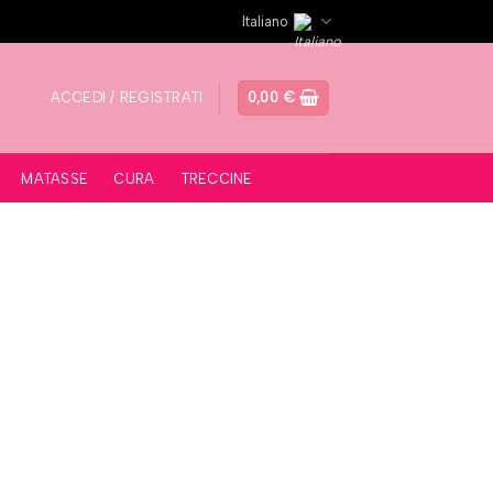
Italiano
ACCEDI / REGISTRATI
0,00
€
MATASSE
CURA
TRECCINE