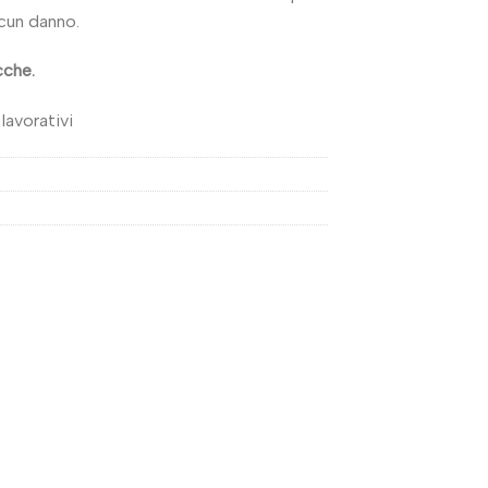
lcun danno.
cche.
lavorativi