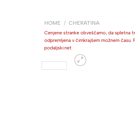
HOME
/
CHERATINA
Cenjene stranke obveščamo, da spletna trg
odpremljena v čimkrajšem možnem času. Po 
podaljski.net