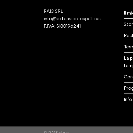
RA13 SRL
Il m
info@extension-capelli.net
Stor
P.IVA: SI80196241
Recl
Term
La p
tem
Con
Prog
Info 
© RA13 d.o.o