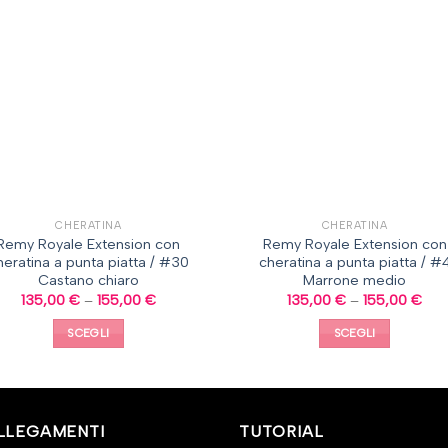
CHERATINA
CHERATINA
Remy Royale Extension con
Remy Royale Extension con
heratina a punta piatta / #30
cheratina a punta piatta / #
Castano chiaro
Marrone medio
135,00
€
–
155,00
€
135,00
€
–
155,00
€
SCEGLI
SCEGLI
LLEGAMENTI
TUTORIAL