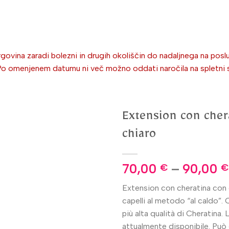
ovina zaradi bolezni in drugih okoliščin do nadaljnega na poslu
omenjenem datumu ni več možno oddati naročila na spletni stra
Extension con cher
chiaro
70,00
–
90,00
€
€
Extension con cheratina con 
capelli al metodo “al caldo”. 
più alta qualità di Cheratina. 
attualmente disponibile. Può 