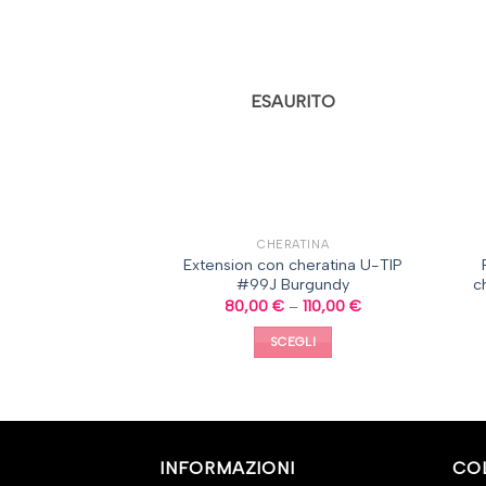
ESAURITO
RATINA
CHERATINA
 cheratina U-TIP
Extension con cheratina U-TIP
olore misto
#99J Burgundy
c
–
155,00
€
80,00
€
–
110,00
€
EGLI
SCEGLI
INFORMAZIONI
CO