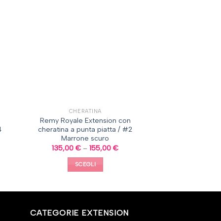
CHERATINA
Remy Royale Extension con
4
cheratina a punta piatta / #2
Marrone scuro
135,00
€
–
155,00
€
SCEGLI
CATEGORIE EXTENSION