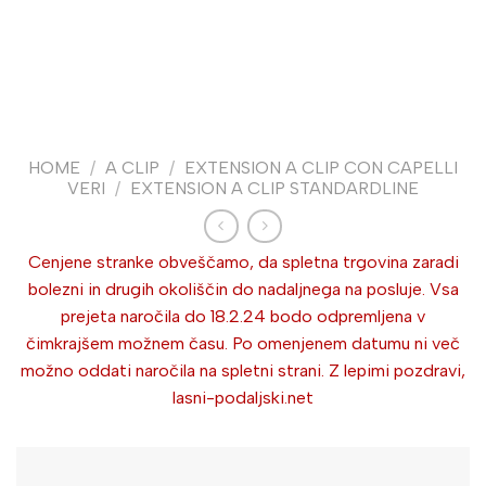
HOME
/
A CLIP
/
EXTENSION A CLIP CON CAPELLI
VERI
/
EXTENSION A CLIP STANDARDLINE
Cenjene stranke obveščamo, da spletna trgovina zaradi
bolezni in drugih okoliščin do nadaljnega na posluje. Vsa
prejeta naročila do 18.2.24 bodo odpremljena v
čimkrajšem možnem času. Po omenjenem datumu ni več
možno oddati naročila na spletni strani. Z lepimi pozdravi,
lasni-podaljski.net