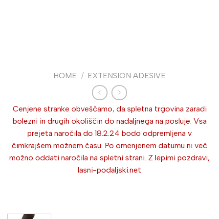
HOME
/
EXTENSION ADESIVE
Cenjene stranke obveščamo, da spletna trgovina zaradi
bolezni in drugih okoliščin do nadaljnega na posluje. Vsa
prejeta naročila do 18.2.24 bodo odpremljena v
čimkrajšem možnem času. Po omenjenem datumu ni več
možno oddati naročila na spletni strani. Z lepimi pozdravi,
lasni-podaljski.net