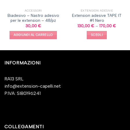
ACCESSORI
EXTENSION ADESIVE
Biadesivo – Nastro adesivo
Extension adesive TAPE IT
per le extension – 48/pz
#1 Nero
30,00
€
130,00
€
–
170,00
€
AGGIUNGI AL CARRELLO
SCEGLI
INFORMAZIONI
RA13 SRL
info@extension-capelli.net
P.IVA: SI80196241
COLLEGAMENTI