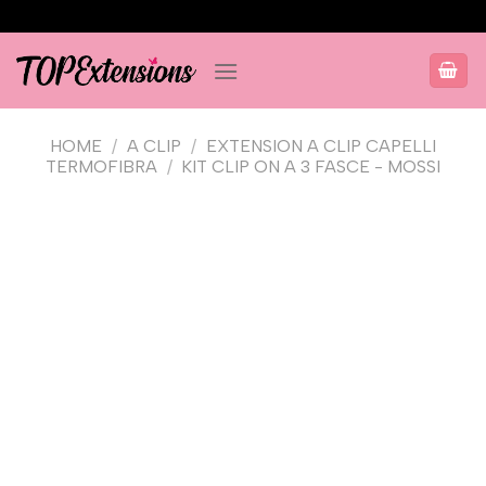
Salta
ai
contenuti
HOME
/
A CLIP
/
EXTENSION A CLIP CAPELLI
TERMOFIBRA
/
KIT CLIP ON A 3 FASCE - MOSSI