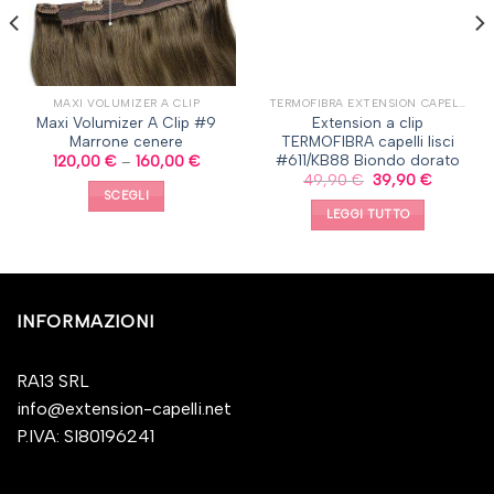
MAXI VOLUMIZER A CLIP
TERMOFIBRA EXTENSION CAPELLI A CLIP, CAPELLI LISCI
Maxi Volumizer A Clip #9
Extension a clip
Marrone cenere
TERMOFIBRA capelli lisci
#611/KB88 Biondo dorato
120,00
€
–
160,00
€
49,90
€
39,90
€
SCEGLI
LEGGI TUTTO
INFORMAZIONI
RA13 SRL
info@extension-capelli.net
P.IVA: SI80196241