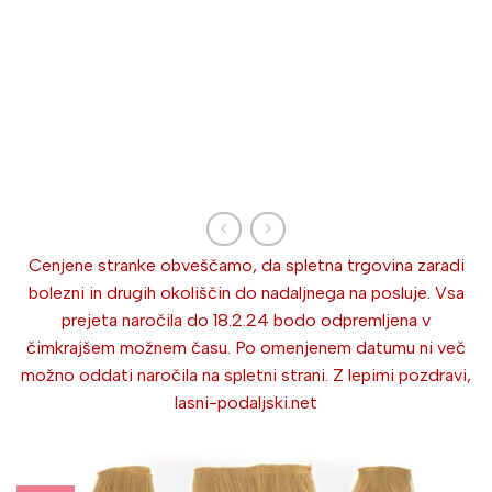
Cenjene stranke obveščamo, da spletna trgovina zaradi
bolezni in drugih okoliščin do nadaljnega na posluje. Vsa
prejeta naročila do 18.2.24 bodo odpremljena v
čimkrajšem možnem času. Po omenjenem datumu ni več
možno oddati naročila na spletni strani. Z lepimi pozdravi,
lasni-podaljski.net