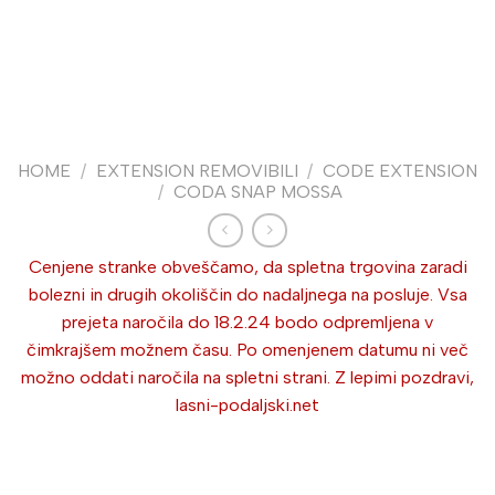
HOME
/
EXTENSION REMOVIBILI
/
CODE EXTENSION
/
CODA SNAP MOSSA
Cenjene stranke obveščamo, da spletna trgovina zaradi
bolezni in drugih okoliščin do nadaljnega na posluje. Vsa
prejeta naročila do 18.2.24 bodo odpremljena v
čimkrajšem možnem času. Po omenjenem datumu ni več
možno oddati naročila na spletni strani. Z lepimi pozdravi,
lasni-podaljski.net