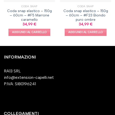
CODA SNAP
CODA SNAP
Coda snap elastico – 150g
Coda snap elastico – 150g
– 60cm – #F5 Marrone
– 60cm – #F23 Biondo
caramello
puro ombre
34,99
€
34,99
€
AGGIUNGI AL CARRELLO
AGGIUNGI AL CARRELLO
INFORMAZIONI
RA13 SRL
info@extension-capelli.net
P.IVA: SI80196241
COLLEGAMENTI