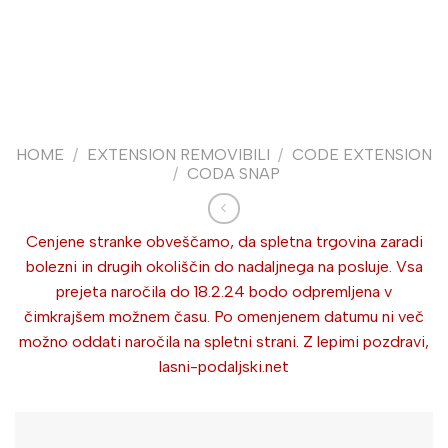
HOME
/
EXTENSION REMOVIBILI
/
CODE EXTENSION
/
CODA SNAP
Cenjene stranke obveščamo, da spletna trgovina zaradi
bolezni in drugih okoliščin do nadaljnega na posluje. Vsa
prejeta naročila do 18.2.24 bodo odpremljena v
čimkrajšem možnem času. Po omenjenem datumu ni več
možno oddati naročila na spletni strani. Z lepimi pozdravi,
lasni-podaljski.net