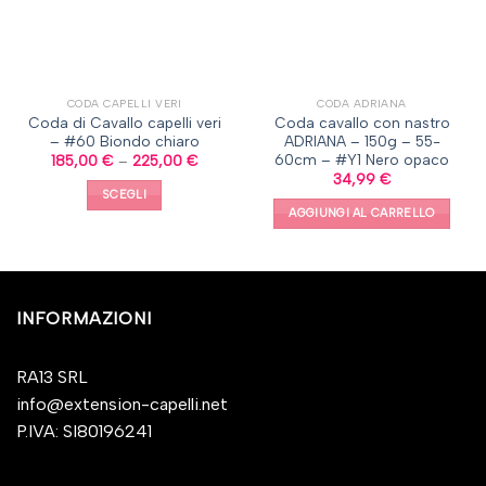
CODA CAPELLI VERI
CODA ADRIANA
Coda di Cavallo capelli veri
Coda cavallo con nastro
– #60 Biondo chiaro
ADRIANA – 150g – 55-
60cm – #Y1 Nero opaco
185,00
€
–
225,00
€
34,99
€
SCEGLI
AGGIUNGI AL CARRELLO
INFORMAZIONI
RA13 SRL
info@extension-capelli.net
P.IVA: SI80196241