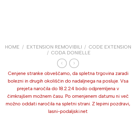
HOME
/
EXTENSION REMOVIBILI
/
CODE EXTENSION
/
CODA DONIELLE
Cenjene stranke obveščamo, da spletna trgovina zaradi
bolezni in drugih okoliščin do nadaljnega na posluje. Vsa
prejeta naročila do 18.2.24 bodo odpremljena v
čimkrajšem možnem času. Po omenjenem datumu ni več
možno oddati naročila na spletni strani. Z lepimi pozdravi,
lasni-podaljski.net