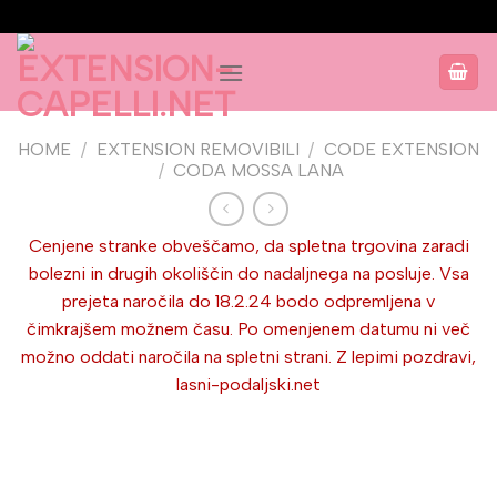
Salta
ai
contenuti
HOME
/
EXTENSION REMOVIBILI
/
CODE EXTENSION
/
CODA MOSSA LANA
Cenjene stranke obveščamo, da spletna trgovina zaradi
bolezni in drugih okoliščin do nadaljnega na posluje. Vsa
prejeta naročila do 18.2.24 bodo odpremljena v
čimkrajšem možnem času. Po omenjenem datumu ni več
možno oddati naročila na spletni strani. Z lepimi pozdravi,
lasni-podaljski.net