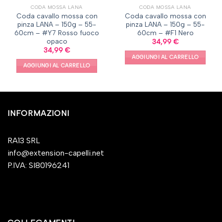
CODA MOSSA LANA
CODA MOSSA LANA
Coda cavallo mossa con
Coda cavallo mossa con
pinza LANA – 150g – 55-
pinza LANA – 150g – 55-
60cm – #Y7 Rosso fuoco
60cm – #F1 Nero
opaco
34,99
€
34,99
€
AGGIUNGI AL CARRELLO
AGGIUNGI AL CARRELLO
INFORMAZIONI
RA13 SRL
info@extension-capelli.net
P.IVA: SI80196241