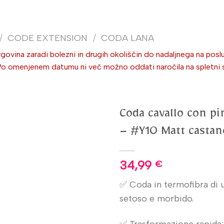
/
CODE EXTENSION
/
CODA LANA
ovina zaradi bolezni in drugih okoliščin do nadaljnega na poslu
omenjenem datumu ni več možno oddati naročila na spletni stra
Coda cavallo con p
– #Y10 Matt casta
34,99
€
✅ Coda in termofibra di u
setoso e morbido.
✅ Trasformazione rapida: 