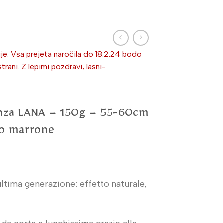
je. Vsa prejeta naročila do 18.2.24 bodo
ni. Z lepimi pozdravi, lasni-
inza LANA – 150g – 55-60cm
no marrone
ltima generazione: effetto naturale,
da corta a lunghissima grazie alla