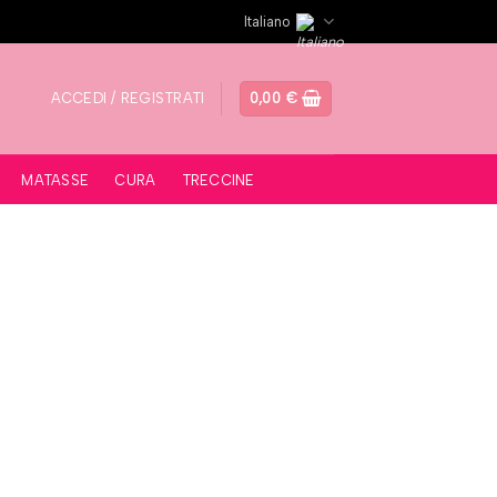
Italiano
ACCEDI / REGISTRATI
0,00
€
MATASSE
CURA
TRECCINE