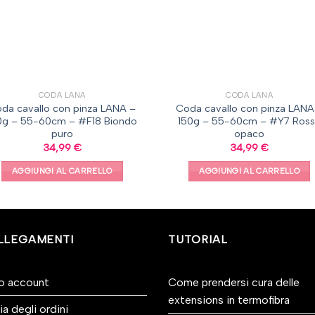
CODA LANA
CODA LANA
da cavallo con pinza LANA –
Coda cavallo con pinza LANA
0g – 55-60cm – #F18 Biondo
150g – 55-60cm – #Y7 Ros
puro
opaco
34,99
€
34,99
€
AGGIUNGI AL CARRELLO
AGGIUNGI AL CARRELLO
LLEGAMENTI
TUTORIAL
io account
Come prendersi cura delle
extensions in termofibra
ia degli ordini