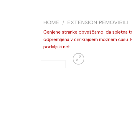
HOME
/
EXTENSION REMOVIBILI
Cenjene stranke obveščamo, da spletna trg
odpremljena v čimkrajšem možnem času. Po 
podaljski.net