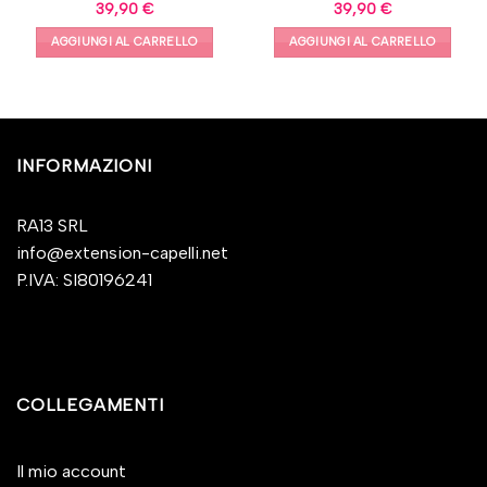
39,90
€
39,90
€
AGGIUNGI AL CARRELLO
AGGIUNGI AL CARRELLO
INFORMAZIONI
RA13 SRL
info@extension-capelli.net
P.IVA: SI80196241
COLLEGAMENTI
Il mio account