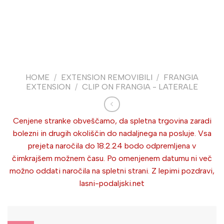
HOME
/
EXTENSION REMOVIBILI
/
FRANGIA
EXTENSION
/
CLIP ON FRANGIA - LATERALE
Cenjene stranke obveščamo, da spletna trgovina zaradi
bolezni in drugih okoliščin do nadaljnega na posluje. Vsa
prejeta naročila do 18.2.24 bodo odpremljena v
čimkrajšem možnem času. Po omenjenem datumu ni več
možno oddati naročila na spletni strani. Z lepimi pozdravi,
lasni-podaljski.net