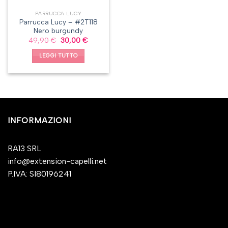
PARRUCCA LUCY
Parrucca Lucy – #2T118
Nero burgundy
49,90
€
30,00
€
LEGGI TUTTO
INFORMAZIONI
RA13 SRL
info@extension-capelli.net
P.IVA: SI80196241