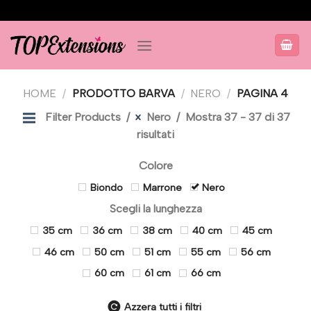
Salta
ai
contenuti
HOME
/
PRODOTTO BARVA
/
NERO
/
PAGINA 4
Filter Products
Nero
Mostra 37 - 37 di 37
risultati
Colore
Biondo
Marrone
Nero
Scegli la lunghezza
35 cm
36 cm
38 cm
40 cm
45 cm
46 cm
50 cm
51 cm
55 cm
56 cm
60 cm
61 cm
66 cm
Azzera tutti i filtri