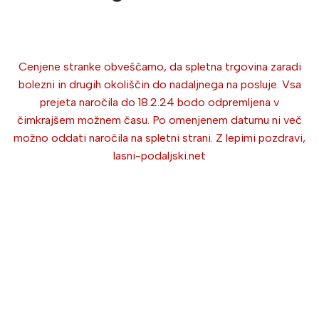
Cenjene stranke obveščamo, da spletna trgovina zaradi
bolezni in drugih okoliščin do nadaljnega na posluje. Vsa
prejeta naročila do 18.2.24 bodo odpremljena v
čimkrajšem možnem času. Po omenjenem datumu ni več
možno oddati naročila na spletni strani. Z lepimi pozdravi,
lasni-podaljski.net